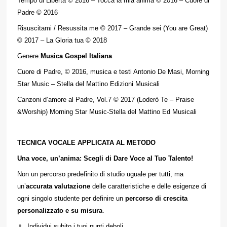
Tempo di Libertà © 2016 – Tocca la mia anima © 2016 – Cuore di
Padre © 2016
Risuscitami / Resussita me © 2017 – Grande sei (You are Great)
© 2017 – La Gloria tua © 2018
Genere:
Musica Gospel Italiana
Cuore di Padre, © 2016, musica e testi Antonio De Masi, Morning
Star Music – Stella del Mattino Edizioni Musicali
Canzoni d’amore al Padre, Vol.7 © 2017 (Loderò Te – Praise
&Worship) Morning Star Music-Stella del Mattino Ed Musicali
TECNICA VOCALE APPLICATA AL METODO
Una voce, un’anima: Scegli di Dare Voce al Tuo Talento!
Non un percorso predefinito di studio uguale per tutti, ma
un’
accurata valutazione
delle caratteristiche e delle esigenze di
ogni singolo studente per definire un
percorso di crescita
personalizzato e su misura
.
Individui subito i tuoi punti deboli