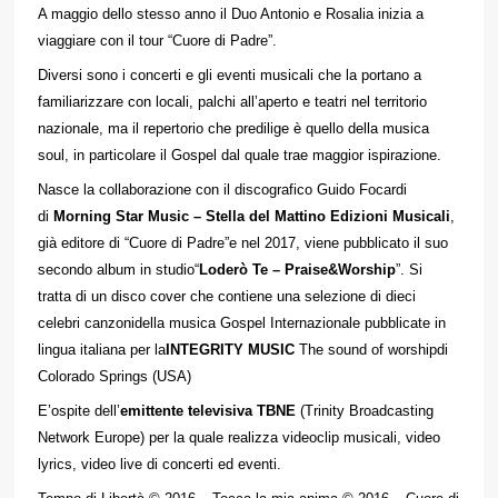
A maggio dello stesso anno il Duo Antonio e Rosalia inizia a
viaggiare con il tour “Cuore di Padre”.
Diversi sono i concerti e gli eventi musicali che la portano a
familiarizzare con locali, palchi all’aperto e teatri nel territorio
nazionale, ma il repertorio che predilige è quello della musica
soul, in particolare il Gospel dal quale trae maggior ispirazione.
Nasce la collaborazione con il discografico Guido Focardi
di
Morning Star Music – Stella del Mattino Edizioni Musicali
,
già editore di “Cuore di Padre”e nel 2017, viene pubblicato il suo
secondo album in studio“
Loderò Te – Praise&Worship
”. Si
tratta di un disco cover che contiene una selezione di dieci
celebri canzonidella musica Gospel Internazionale pubblicate in
lingua italiana per la
INTEGRITY MUSIC
The sound of worshipdi
Colorado Springs (USA)
E’ospite dell’
emittente televisiva TBNE
(Trinity Broadcasting
Network Europe) per la quale realizza videoclip musicali, video
lyrics, video live di concerti ed eventi.