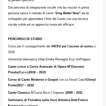
al genere specifico.
Dal percorso di integrazione vocale che ha vissuto in prima
persona nasce il metodo di canto “
Sing Better Now”
da lei
sviluppato per apprendere l’Arte del Canto con una tecnica
vocale solida ed un approccio musicale efficace.
PERCORSO DI STUDIO
Corso per il conseguimento dei
24CFU per l
’
acceso al ruolo
a.s.
2019
Università telematica Infap Emilia Romagna Ecp UniPegaso
Canto Lirico e Corso Avanzato di Opera M°Giacomo
Prestia
(Basso)
2018 – 2019
Corso di Canto Moderno e Gospel
con La Vocal Coach
Cheryl
Porter2017 – 2018
Canto Classico
M°Lucia Rizzi ( Soprano )
2009 – 2011
Seminario di Foniatria sulla Voce Artistica Dott.Franco
Fussi
medico-chirurgo,