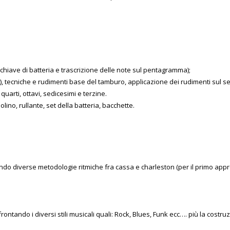
n chiave di batteria e trascrizione delle note sul pentagramma);
l), tecniche e rudimenti base del tamburo, applicazione dei rudimenti sul set
 quarti, ottavi, sedicesimi e terzine.
ino, rullante, set della batteria, bacchette.
ando diverse metodologie ritmiche fra cassa e charleston (per il primo appro
affrontando i diversi stili musicali quali: Rock, Blues, Funk ecc…. più la cos