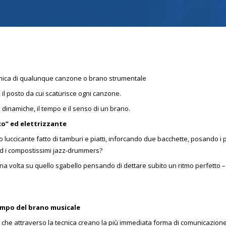
 ritmica di qualunque canzone o brano strumentale
, il posto da cui scaturisce ogni canzone.
e dinamiche, il tempo e il senso di un brano.
co” ed elettrizzante
 luccicante fatto di tamburi e piatti, inforcando due bacchette, posando i 
 od i compostissimi jazz-drummers?
na volta su quello sgabello pensando di dettare subito un ritmo perfetto – 
tempo del brano musicale
tà che attraverso la tecnica creano la più immediata forma di comunicazion