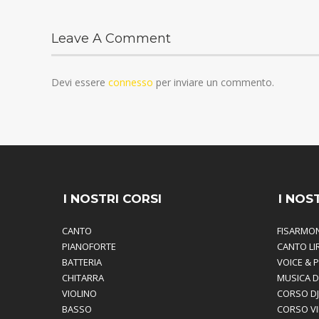
Leave A Comment
Devi essere
connesso
per inviare un commento.
I NOSTRI CORSI
I NOS
CANTO
FISARMO
PIANOFORTE
CANTO LI
BATTERIA
VOICE & 
CHITARRA
MUSICA D
VIOLINO
CORSO DJ
BASSO
CORSO V